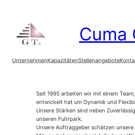
Zum
Inhalt
springen
Cuma G
Unternehmen
Kapazitäten
Stellenangebote
Konta
Seit 1995 arbeiten wir mit einem Team,
entwickelt hat um Dynamik und Flexibil
Unsere Stärken sind neben Zuverlässig
unseren Fuhrpark.
Unsere Auftraggeber schätzen unsere Q